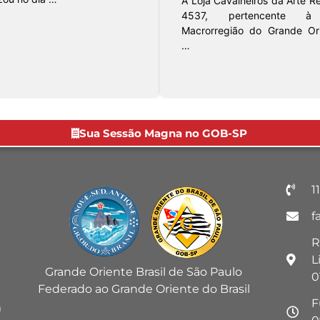
A Loja Cavalheiros da Arte Re
4537, pertencente 
Macrorregião do Grande Or
…
Sua Sessão Magna no GOB-SP
1
f
R
L
Grande Oriente Brasil de São Paulo
0
Federado ao Grande Oriente do Brasil
F
m