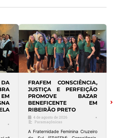
 DA
FRAFEM CONSCIÊNCIA,
LOJA 
BRA
JUSTIÇA E PERFEIÇÃO
ACADÊ
 EM
PROMOVE BAZAR
UNIVER
NA
BENEFICENTE EM
SESS
LA
RIBEIRÃO PRETO
ELEV
CARLO
4 de agosto de 2026
•
Paramaçônicas
3 de agos
•
13ª Macr
A Fraternidade Feminina Cruzeiro
do Sul (FRAFEM) Consciência,