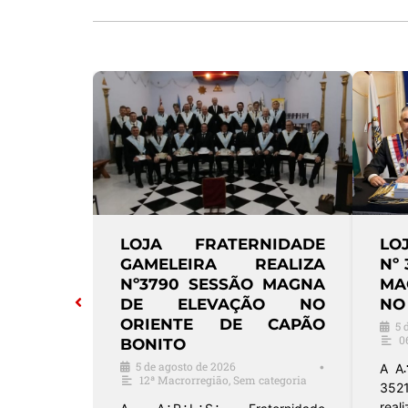
IO DOS
LOJA FRATERNIDADE
LO
Nº 3012
GAMELEIRA REALIZA
Nº 
ESSÃO
Nº3790 SESSÃO MAGNA
MA
EVAÇÃO
DE ELEVAÇÃO NO
NO
 SANTOS
ORIENTE DE CAPÃO
5 
0
BONITO
•
5 de agosto de 2026
•
A A
12ª Macrorregião
,
Sem categoria
3521
ntos Costa
real
ao Grande