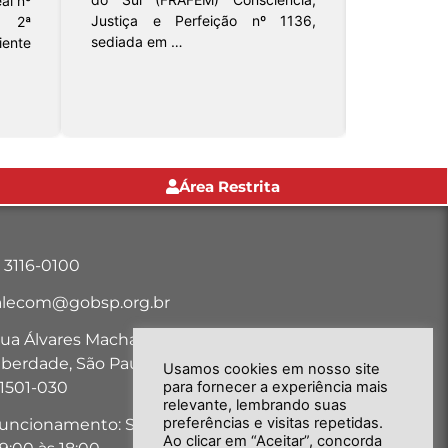
al nº
A Loja Fr
Justiça e Perfeição nº 1136,
à 2ª
Universitá
sediada em …
iente
Grande Ori
Área Restrita
1 3116-0100
alecom@gobsp.org.br
ua Álvares Machado, nº 18, Bairro
iberdade, São Paulo-SP - CEP:
Usamos cookies em nosso site
1501-030
para fornecer a experiência mais
relevante, lembrando suas
preferências e visitas repetidas.
uncionamento: Seg. a Sex. das
Ao clicar em “Aceitar”, concorda