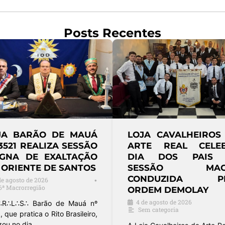
Posts Recentes
JA BARÃO DE MAUÁ
LOJA CAVALHEIROS
3521 REALIZA SESSÃO
ARTE REAL CELE
GNA DE EXALTAÇÃO
DIA DOS PAIS
 ORIENTE DE SANTOS
SESSÃO MAG
CONDUZIDA PE
de agosto de 2026
•
6ª Macrorregião
ORDEM DEMOLAY
4 de agosto de 2026
∴R∴L∴S∴ Barão de Mauá nº
Sem categoria
, que pratica o Rito Brasileiro,
izou no dia …