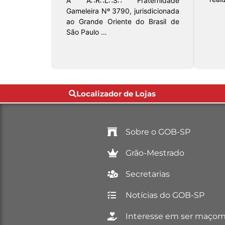
A A∴R∴L∴S∴ Fraternidade
Gameleira Nº 3790, jurisdicionada
ao Grande Oriente do Brasil de
São Paulo …
Localizador de Lojas
Sobre o GOB-SP
Grão-Mestrado
Secretarias
Notícias do GOB-SP
Interesse em ser maço