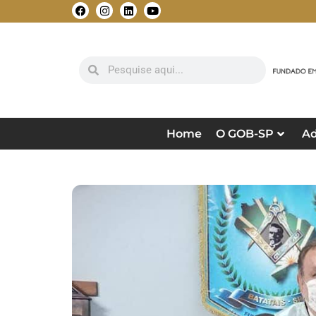
Home
O GOB-SP
Ad