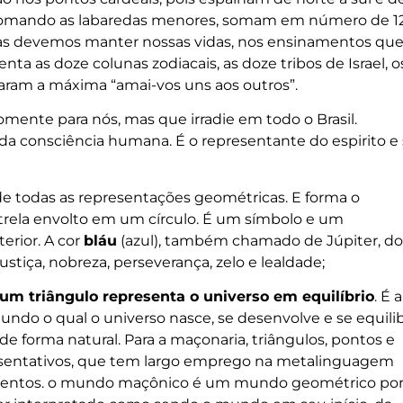
 somando as labaredas menores, somam em número de 12
oras devemos manter nossas vidas, nos ensinamentos qu
ta as doze colunas zodiacais, as doze tribos de Israel, o
diaram a máxima “amai-vos uns aos outros”.
mente para nós, mas que irradie em todo o Brasil.
e da consciência humana. É o representante do espirito e
de todas as representações geométricas. E forma o
rela envolto em um círculo. É um símbolo e um
erior. A cor
bláu
(azul), também chamado de Júpiter, do
stiça, nobreza, perseverança, zelo e lealdade;
 um triângulo representa o universo em equilíbrio
. É a
ndo o qual o universo nasce, se desenvolve e se equili
de forma natural. Para a maçonaria, triângulos, pontos e
esentativos, que tem largo emprego na metalinguagem
namentos. o mundo maçônico é um mundo geométrico po