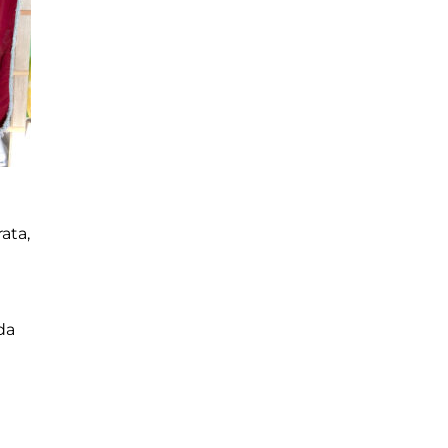
ata,
da