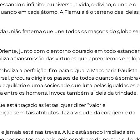
sando o infinito, o universo, a vida, o divino, o uno e o
 atuando em cada átomo. A Flamula é o terreno das ideias
 da união fraterna que une todos os maçons do globo s
 Oriente, junto com o entorno dourado em todo estandar
boliza a transmissão das virtudes que aprendemos em loja
imboliza a perfeição, fim para o qual a Maçonaria Paulista,
sal, procura dirigir os passos de todos quanto à sombra
 equilíbrio e uma sociedade que luta pelas igualdades e
ia entre os homens. Invoca também a ideia da trindade.
e está traçado as letras, quer dizer “valor e
feição sem tais atributos. Taz a virtude da coragem e da
 jamais está nas trevas. A luz está sendo irradiada em
ão nos pontos cardeais, pois espalham de norte a sul e d