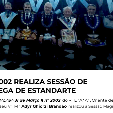
2002 REALIZA SESSÃO DE
EGA DE ESTANDARTE
R
∴
L
∴
S
∴
31 de Março II nº 2002
do R∴E∴A∴A∴, Oriente d
r seu V∴ M∴
Adyr Ghiorzi Brandão
, realizou a Sessão Mag