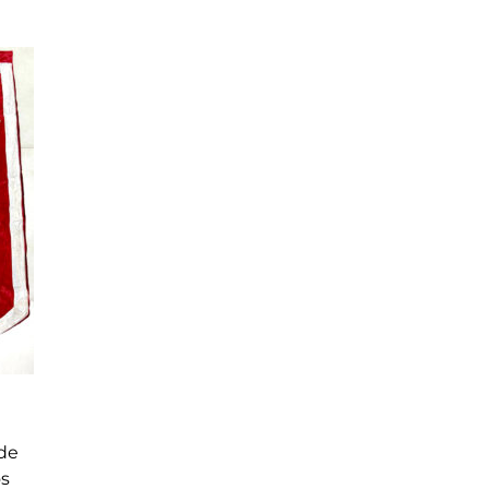
 de
os