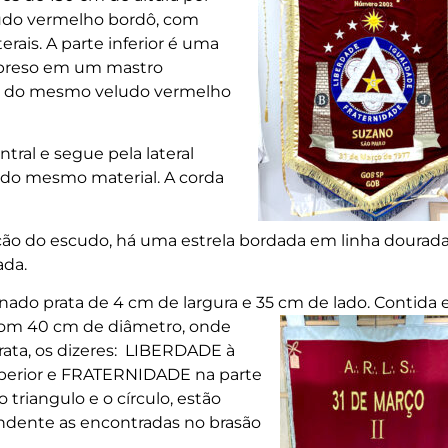
ludo vermelho bordô, com
erais. A parte inferior é uma
é preso em um mastro
has do mesmo veludo vermelho
ral e segue pela lateral
 do mesmo material. A corda
ão do escudo, há uma estrela bordada em linha dourad
ada.
inado prata de 4 cm de largura e 35 cm de lado.
Contida
com 40 cm de diâmetro, onde
rata, os dizeres: LIBERDADE à
uperior e FRATERNIDADE na parte
o triangulo e o círculo, estão
ndente as encontradas no brasão