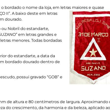
a o bordado o nome da loja, em letras
maiores e quase
O II”. A baixo deste em letras
em dourado.
 ou Nobril do estandarte,
SUZANO” em letras grandes e
letras menores. Todas bordadas
rior do estandarte, a data da
 em bordado dourado dentro de
o escudo, possui gravado “GOB” e
mm de altura e 80 centímetros de largura. Aproximando
eza do crescimento, da harmonia e da beleza, aplicado a