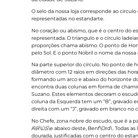
O selo da nossa loja corresponde ao circulo
representadas no estandarte.
No coração ou abismo, que é o centro do est
representada. O triangulo e o círculo lade
proporções chama abismo. O ponto de Honr
pelo Sol. E o ponto Nobril o nome da nossa 
Na parte superior do círculo. No ponto de
diâmetro com 12 raios em direções das hora
formando um arco e abaixo do horizonte do 
encontra duas colunas em forma de chaminé
Suzano. Estes elementos decoram o escud
coluna da Esquerda tem um “B”, gravado em
direita com um “J”, gravado em branco no 
No Chefe, zona nobre do escudo, que é a par
A\R\L\S\e abaixo deste, Benf\Ord\. Todas 
dourada, justificadas com o centro do estan