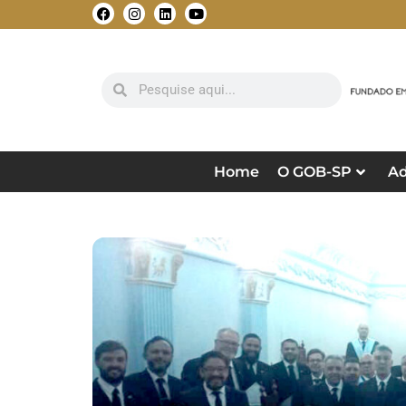
Home
O GOB-SP
Ad