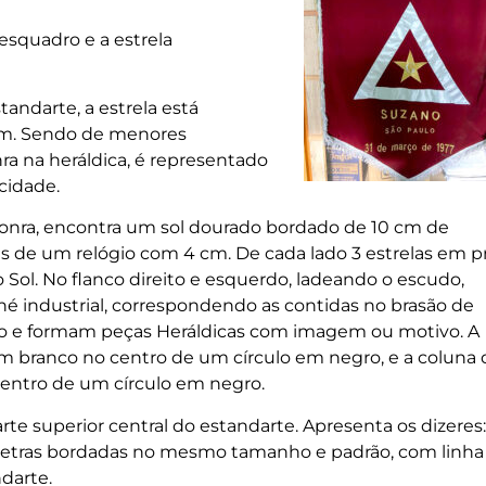
 esquadro e a estrela
andarte, a estrela está
iam. Sendo de menores
a na heráldica, é representado
cidade.
 honra, encontra um sol dourado bordado de 10 cm de
s de um relógio com 4 cm. De cada lado 3 estrelas em pr
Sol. No flanco direito e esquerdo, ladeando o escudo,
 industrial, correspondendo as contidas no brasão de
o e formam peças Heráldicas com imagem ou motivo. A
 branco no centro de um círculo em negro, e a coluna 
centro de um círculo em negro.
te superior central do estandarte. Apresenta os dizeres:
as letras bordadas no mesmo tamanho e padrão, com linha
darte.