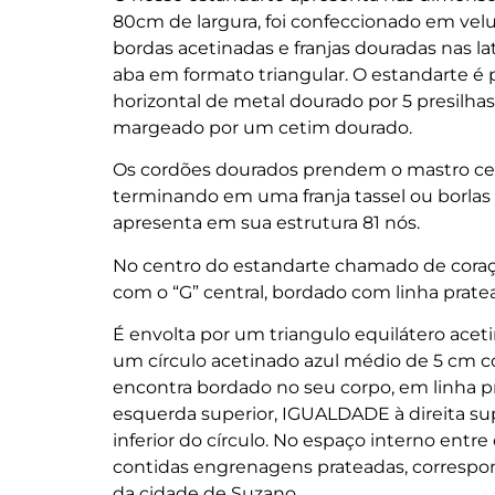
80cm de largura, foi confeccionado em ve
bordas acetinadas e franjas douradas nas lat
aba em formato triangular. O estandarte 
horizontal de metal dourado por 5 presil
margeado por um cetim dourado.
Os cordões dourados prendem o mastro cent
terminando em uma franja tassel ou borlas
apresenta em sua estrutura 81 nós.
No centro do estandarte chamado de coraç
com o “G” central, bordado com linha prate
É envolta por um triangulo equilátero acet
um círculo acetinado azul médio de 5 cm 
encontra bordado no seu corpo, em linha p
esquerda superior, IGUALDADE à direita s
inferior do círculo. No espaço interno entre 
contidas engrenagens prateadas, correspo
da cidade de Suzano.