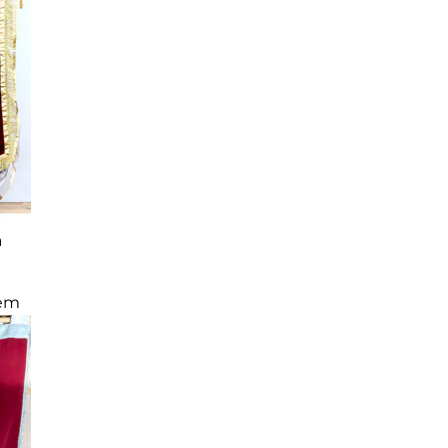
a
 em