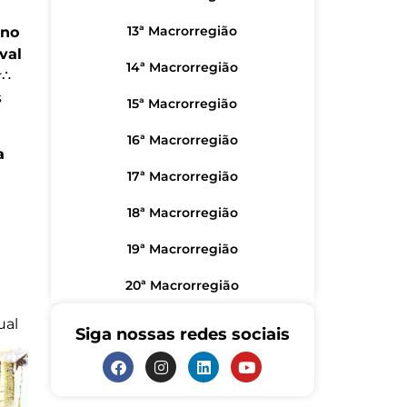
13ª Macrorregião
eno
val
14ª Macrorregião
r∴
s
15ª Macrorregião
16ª Macrorregião
a
17ª Macrorregião
18ª Macrorregião
19ª Macrorregião
20ª Macrorregião
ual
Siga nossas redes sociais