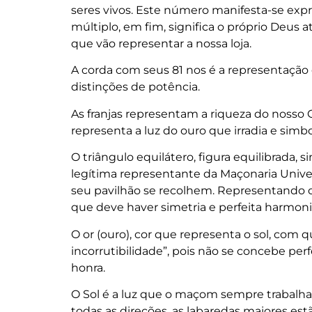
seres vivos. Este número manifesta-se expres
múltiplo, em fim, significa o próprio Deus
que vão representar a nossa loja.
A corda com seus 81 nos é a representação
distinções de potência.
As franjas representam a riqueza do nosso
representa a luz do ouro que irradia e sim
O triângulo equilátero, figura equilibrada, s
legítima representante da Maçonaria Univer
seu pavilhão se recolhem. Representando o
que deve haver simetria e perfeita harmon
O or (ouro), cor que representa o sol, com qu
incorrutibilidade”, pois não se concebe per
honra.
O Sol é a luz que o maçom sempre trabalha e
todas as direções, as labaredas maiores est