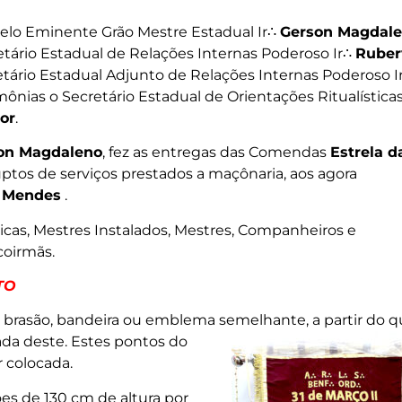
elo Eminente Grão Mestre Estadual Ir∴
Gerson Magdal
etário Estadual de Relações Internas Poderoso Ir∴
Ruber
etário Estadual Adjunto de Relações Internas Poderoso I
ônias o Secretário Estadual de Orientações Ritualística
or
.
on Magdaleno
, fez as entregas das Comendas
Estrela d
uptos de serviços prestados a maçônaria, aos agora
 Mendes
.
cas, Mestres Instalados, Mestres, Companheiros e
coirmãs.
TO
brasão, bandeira ou emblema semelhante,
a partir do q
ada deste. Estes pontos do
 colocada.
s de 130 cm de altura por