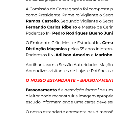
A Comissão de Consagração foi composta p
como Presidente, Primeiro Vigilante o Secr
Ramos Castello
, Segundo Vigilante o Secr
Fernando Carlos Ribeiro
e Mestre de Cerim
Poderoso Ir∴
Pedro Rodrigues Bueno Juni
O Eminente Grão-Mestre Estadual Ir∴
Gers
Distinção Maçonica
pelos 35 anos ininterr
Poderosos IIr∴
Adilson Amorim
e
Marinho
Abrilhantaram a Sessão Autoridades Maçôni
Aprendizes visitantes de Lojas e Potências 
O NOSSO ESTANDARTE – BRASONAMEN
Brasonamento
é a
descrição formal
de um 
o leitor pode reconstruir a imagem apropri
escudo informam onde uma carga deve ser
O nosso estandarte apresenta nas dimensõe