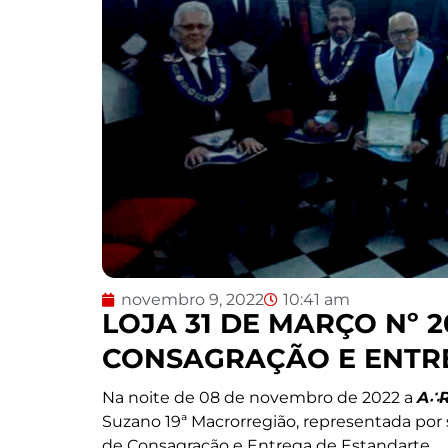
novembro 9, 2022
10:41 am
LOJA 31 DE MARÇO Nº 
CONSAGRAÇÃO E ENTR
Na noite de 08 de novembro de 2022 a
A
∴
Suzano 19ª Macrorregião, representada po
de Consagração e Entrega de Estandarte.