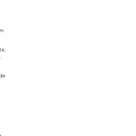
em
te,
.
 de
e