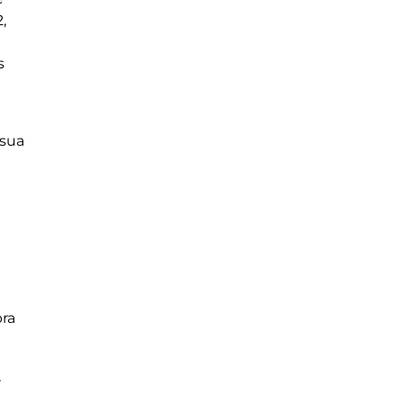
,
e
s
 sua
bra
r