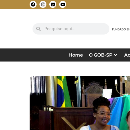
Home
O GOB-SP
Ad