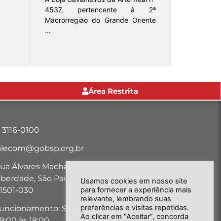
Macrorregião do Grand
Universitária nº 3297, filiada ao
do Brasil …
Grande Oriente do Brasil – São …
Área Restrita
1 3116-0100
alecom@gobsp.org.br
ua Álvares Machado, nº 18, Bairro
iberdade, São Paulo-SP - CEP:
Usamos cookies em nosso site
1501-030
para fornecer a experiência mais
relevante, lembrando suas
preferências e visitas repetidas.
uncionamento: Seg. a Sex. das
Ao clicar em “Aceitar”, concorda
9:00 às 18:00