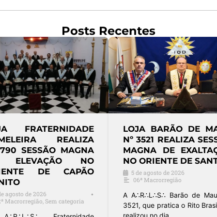
Posts Recentes
LHEIROS DA
FRAFEM CONSCIÊNCIA,
L CELEBRA
JUSTIÇA E PERFEIÇÃO
 PAIS EM
PROMOVE BAZAR
 MAGNA
BENEFICENTE EM
DA PELA
RIBEIRÃO PRETO
OLAY
4 de agosto de 2026
•
Paramaçônicas
26
•
A Fraternidade Feminina Cruzeiro
do Sul (FRAFEM) Consciência,
s da Arte Real nº