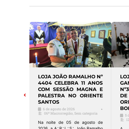
LOJA BARÃO DE MAUÁ
LOJA CAVA
Nº 3521 REALIZA SESSÃO
ARTE REA
MAGNA DE EXALTAÇÃO
DIA DOS
NO ORIENTE DE SANTOS
SESSÃO
CONDUZI
5 de agosto de 2026
•
06ª Macrorregião
ORDEM DEM
4 de agosto de 20
A A∴R∴L∴S∴ Barão de Mauá nº
Sem categoria
3521, que pratica o Rito Brasileiro,
realizou no dia …
A Loja Cavalheiro