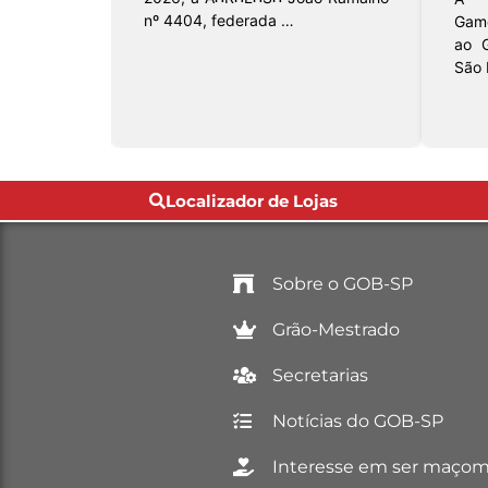
4537, perte
Macrorregião do
…
Localizador de Lojas
Sobre o GOB-SP
Grão-Mestrado
Secretarias
Notícias do GOB-SP
Interesse em ser maço