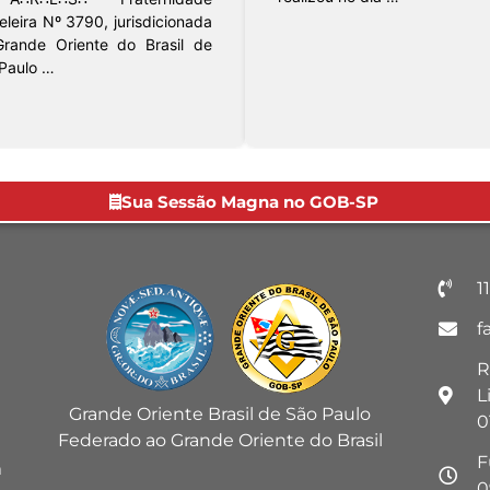
Justiça e Perfeição nº 1136,
ncente à 2ª
sediada em …
 Grande Oriente
Sua Sessão Magna no GOB-SP
1
f
R
L
Grande Oriente Brasil de São Paulo
0
Federado ao Grande Oriente do Brasil
F
m
0