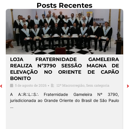
Posts Recentes
º
LOJA FRATERNIDADE GAMELEIRA
E
REALIZA Nº3790 SESSÃO MAGNA DE
ELEVAÇÃO NO ORIENTE DE CAPÃO
BONITO
5 de agosto de 2026
12ª Macrorregião
,
Sem categoria
•
o
A A∴R∴L∴S∴ Fraternidade Gameleira Nº 3790,
jurisdicionada ao Grande Oriente do Brasil de São Paulo
…