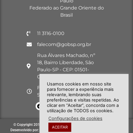
Paulo
Federado ao Grande Oriente do
Brasil
11 3116-0100
falecom@gobsp.org.br
Rua Álvares Machado, nº
18, Bairro Liberdade, São
Paulo-SP - CEP: 01501-
030
Usamos cookies em nosso site
Funcionamento: Seg. a
para fornecer a experiência mais
Sex. das 09:00 às 18:00
relevante, lembrando suas
preferências e visitas repetidas. Ao
clicar em “Aceitar”, concorda com a
utilização de TODOS os cookies.
Configurações de cookies
© Copyright 2018 – 2026. Todos os direitos reservados à GOB-SP |
ACEITAR
Desenvolvido por: Secretária de Comunicação e Informática do GOB-SP