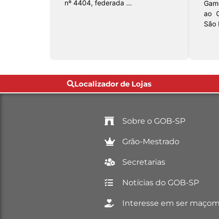
 …
nº 4404, federada …
Game
ao G
São 
Localizador de Lojas
Sobre o GOB-SP
Grão-Mestrado
Secretarias
Notícias do GOB-SP
Interesse em ser maço