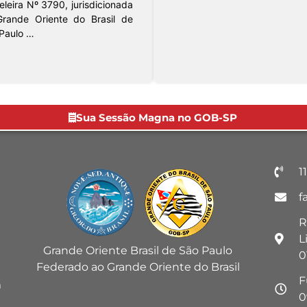
leira Nº 3790, jurisdicionada
rande Oriente do Brasil de
Paulo …
Sua Sessão Magna no GOB-SP
1
f
R
L
Grande Oriente Brasil de São Paulo
0
Federado ao Grande Oriente do Brasil
F
m
0