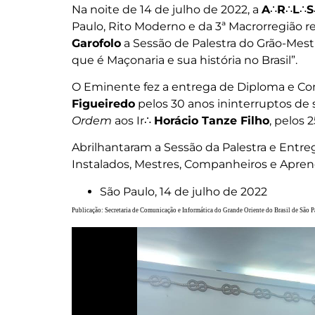
Na noite de 14 de julho de 2022, a
A
∴
R
∴
L
∴
S
Paulo, Rito Moderno e da 3ª Macrorregião r
Garofolo
a Sessão de Palestra do Grão-Mes
que é Maçonaria e sua história no Brasil”.
O Eminente fez a entrega de Diploma e 
Figueiredo
pelos 30 anos ininterruptos de 
Ordem
aos Ir∴
Horácio Tanze Filho
, pelos 
Abrilhantaram a Sessão da Palestra e Entr
Instalados, Mestres, Companheiros e Apren
São Paulo, 14 de julho de 2022
Publicação: Secretaria de Comunicação e Informática do Grande Oriente do Brasil de São 