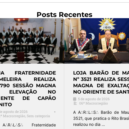
Posts Recentes
JA FRATERNIDADE
LOJA BARÃO DE M
MELEIRA REALIZA
Nº 3521 REALIZA SE
3790 SESSÃO MAGNA
MAGNA DE EXALTA
E ELEVAÇÃO NO
NO ORIENTE DE SAN
IENTE DE CAPÃO
5 de agosto de 2026
06ª Macrorregião
NITO
de agosto de 2026
•
A A∴R∴L∴S∴ Barão de Mau
2ª Macrorregião
,
Sem categoria
3521, que pratica o Rito Brasil
realizou no dia …
∴R∴L∴S∴ Fraternidade