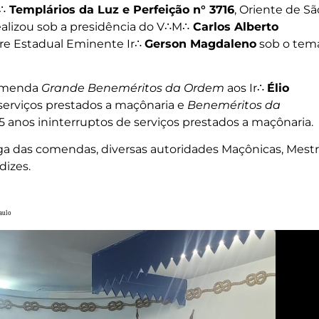
∴
Templários da Luz e Perfeição n° 3716
, Oriente de Sã
ealizou sob a presidência do V∴M∴
Carlos Alberto
tre Estadual Eminente Ir∴
Gerson Magdaleno
sob o tem
Comenda
Grande Beneméritos da Ordem
aos Ir∴
Élio
serviços prestados a maçônaria e
Beneméritos da
25 anos ininterruptos de serviços prestados a maçônaria.
ega das comendas, diversas autoridades Maçônicas, Mest
dizes.
Paulo