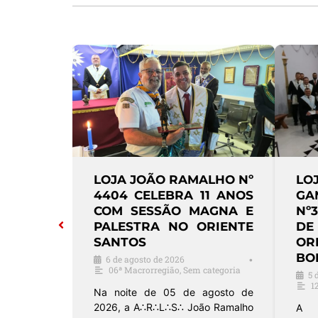
IOS III
LOJA JOÃO RAMALHO Nº
LO
 3624
4404 CELEBRA 11 ANOS
GA
ESSÃO
COM SESSÃO MAGNA E
Nº
LTAÇÃO
PALESTRA NO ORIENTE
D
SANTOS
OR
BO
6 de agosto de 2026
•
•
06ª Macrorregião
,
Sem categoria
5 
1
 Milênio Nº
Na noite de 05 de agosto de
 ao Grande
2026, a A∴R∴L∴S∴ João Ramalho
A A