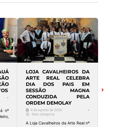
AUÁ
LOJA CAVALHEIROS DA
FRAFEM
SSÃO
ARTE REAL CELEBRA
JUSTIÇ
ÇÃO
DIA DOS PAIS EM
PROM
TOS
SESSÃO MAGNA
BENE
CONDUZIDA PELA
RIBEIR
•
ORDEM DEMOLAY
4 de agos
Paramaç
4 de agosto de 2026
•
á nº
Sem categoria
eiro,
A Fraterni
do Sul (
A Loja Cavalheiros da Arte Real nº