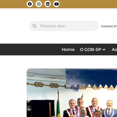
Home
O GOB-SP
Ad