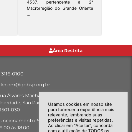
Justiça 
4537, pertencente à 2ª
sediada e
Macrorregião do Grande Oriente
…
Área Restrita
1 3116-0100
alecom@gobsp.org.br
ua Álvares Machado, nº 18, Bairro
iberdade, São Paulo-SP - CEP:
Usamos cookies em nosso site
1501-030
para fornecer a experiência mais
relevante, lembrando suas
preferências e visitas repetidas.
uncionamento: Seg. a Sex. das
Ao clicar em “Aceitar”, concorda
9:00 às 18:00
com a utilização de TODOS os