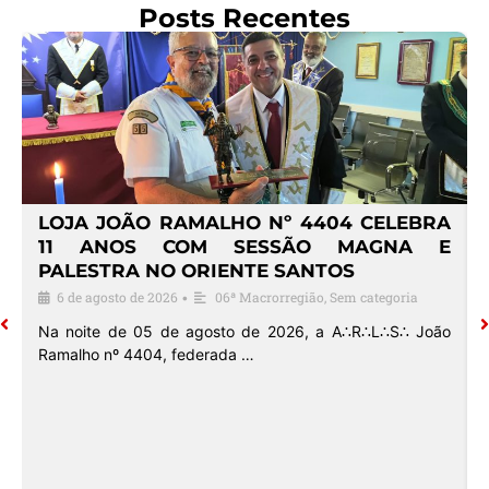
Posts Recentes
4
LOJA JOÃO RAMALHO Nº 4404 CELEBRA
O
11 ANOS COM SESSÃO MAGNA E
PALESTRA NO ORIENTE SANTOS
6 de agosto de 2026
06ª Macrorregião
,
Sem categoria
•
o
Na noite de 05 de agosto de 2026, a A∴R∴L∴S∴ João
Ramalho nº 4404, federada …