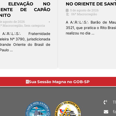
NTE DE SANTOS
SESSÃO MAGNA
CONDUZIDA PELA
 de 2026
•
rregião
ORDEM DEMOLAY
4 de agosto de 2026
•
∴ Barão de Mauá nº
Sem categoria
tica o Rito Brasileiro,
dia …
A Loja Cavalheiros da Arte Real nº
4537, pertencente à 2ª
Macrorregião do Grande Oriente
…
Sua Sessão Magna no GOB-SP
1
f