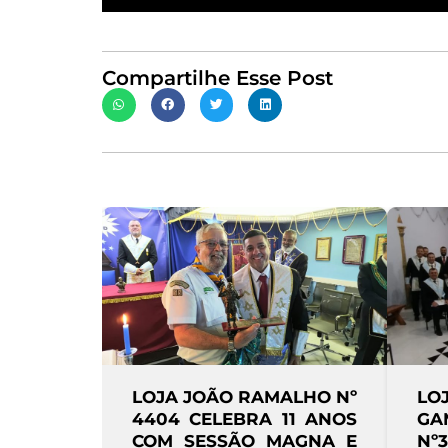
Compartilhe Esse Post
Nº
LOJA FRATERNIDADE
LOJA B
OS
GAMELEIRA REALIZA
Nº 3521 
 E
Nº3790 SESSÃO MAGNA
MAGNA 