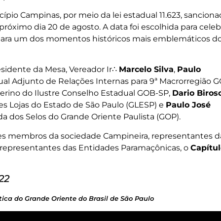
pio Campinas, por meio da lei estadual 11.623, sanciona
imo dia 20 de agosto. A data foi escolhida para celeb
 para um dos momentos históricos mais emblemáticos d
esidente da Mesa, Vereador Ir∴
Marcelo Silva
,
Paulo
dual Adjunto de Relações Internas para 9ª Macrorregião 
terino do Ilustre Conselho Estadual GOB-SP,
Dario Biros
es Lojas do Estado de São Paulo (GLESP) e
Paulo José
da dos Selos do Grande Oriente Paulista (GOP).
tes membros da sociedade Campineira, representantes d
 representantes das Entidades Paramaçônicas, o
Capítu
22
ica do Grande Oriente do Brasil de São Paulo