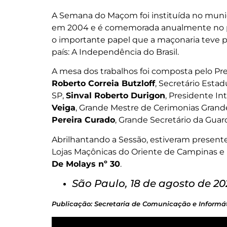
A Semana do Maçom foi instituída no municí
em 2004 e é comemorada anualmente no próx
o importante papel que a maçonaria teve
país: A Independência do Brasil.
A mesa dos trabalhos foi composta pelo Pr
Roberto Correia Butzloff
, Secretário Esta
SP,
Sinval Roberto Durigon
, Presidente In
Veiga
, Grande Mestre de Cerimonias Grand
Pereira Curado
, Grande Secretário da Guar
Abrilhantando a Sessão, estiveram presen
Lojas Maçônicas do Oriente de Campinas e
De Molays nº 30
.
São Paulo, 18 de agosto de 20
Publicação: Secretaria de Comunicação e Informát