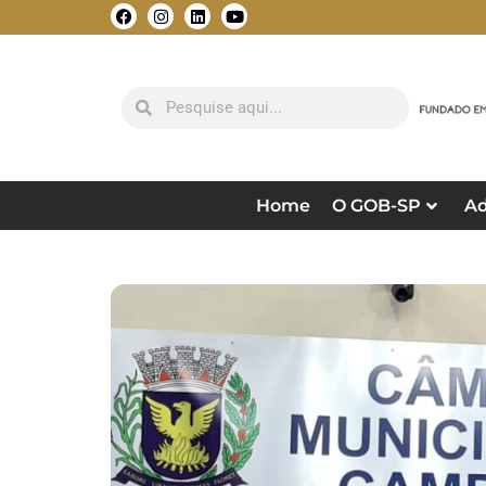
Home
O GOB-SP
Ad