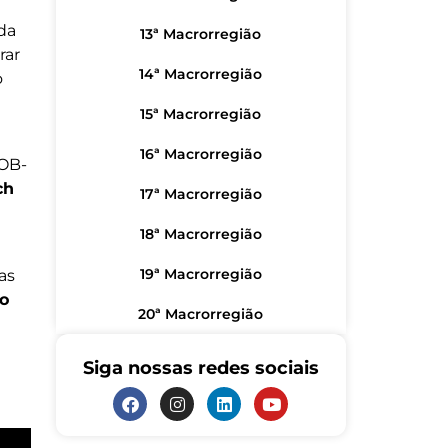
da
13ª Macrorregião
rar
14ª Macrorregião
o
15ª Macrorregião
16ª Macrorregião
GOB-
ch
17ª Macrorregião
18ª Macrorregião
19ª Macrorregião
as
lo
20ª Macrorregião
Siga nossas redes sociais