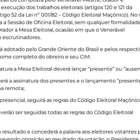
 execução dos trabalhos eleitorais (artigos 120 e 121 da
artigo 52 da Lei nº 001/82 – Código Eleitoral Maçônico). No 
a a Sessão de Oficina Eleitoral, sem qualquer formalidad
rador a Mesa Eleitoral, ocasião em que o Venerável
o escrutinadores.
á adotado pelo Grande Oriente do Brasil e pelos respect
 nome completo do obreiro e seu CIM.
atura a Mesa Eleitoral deverá lançar “presente” ou “ausen
onterá a assinatura dos presentes e o lançamento “present
ma remota;
presencial, seguirá as regras do Código Eleitoral Maçônic
everão ser seguidas todas as regras do Código Eleitoral
o resultado e concederá a palavra aos eleitores votantes 
 havendo oposição ao resultado da votação, o Presidente