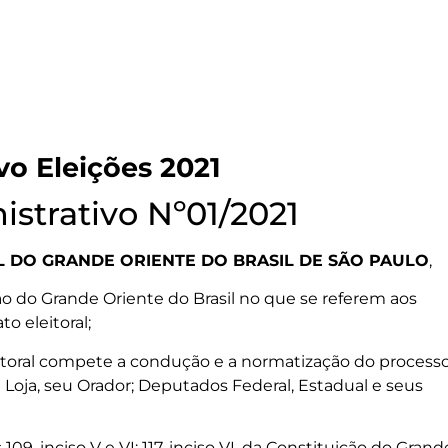
o Eleições 2021
strativo Nº01/2021
L DO GRANDE ORIENTE DO BRASIL DE SÃO PAULO
,
o do Grande Oriente do Brasil no que se referem aos
to eleitoral;
itoral compete a condução e a normatização do process
e Loja, seu Orador; Deputados Federal, Estadual e seus
, inciso V e VI; 117, inciso VI, da Constituição do Grand