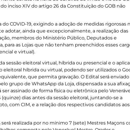
do inciso XIV do artigo 26 da Constituição do GOB não
 do COVID-19, exigindo a adoção de medidas rigorosas 
te adotar, ainda que excepcionalmente, a realização das
ração, membros do Ministério Público, Deputados e
a, para as Lojas que não tenham preenchidos esses carg
ncial e virtual).
a sessão eleitoral virtual, híbrida ou presencial e o aplica
o eleitoral híbrida ou virtual, podendo ser utilizados o Go
quivalente, que permita gravação. O Edital será enviado
pelo grupo de WhatsApp da Loja, dispensada a sua afixa
 ser assinado de forma física ou eletrônica pelo Veneráve
 (quinze) dias antes da sessão eleitoral, juntando-se a
voto, com CIM, e a relação dos respectivos candidatos aos
S
será realizada por no mínimo 7 (sete) Mestres Maçons 
trabalhos composta pelo Venerável Mestre, Orador e