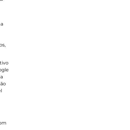
na
os,
tivo
ogle
 a
ção
l
com