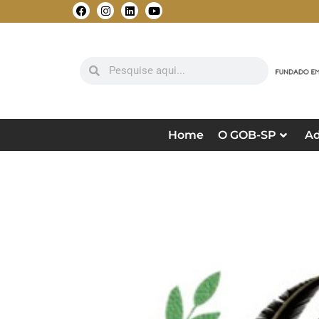
Home
O GOB-SP
Ad