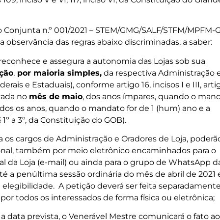
o Conjunta n.º 001/2021 – STEM/GMG/SALF/STFM/MPFM-
a observância das regras abaixo discriminadas, a saber:
 reconhece e assegura a autonomia das Lojas sob sua
ição
,
por maioria simples,
da respectiva Administração 
is e Estaduais), conforme artigo 16, incisos I e III, arti
lizada no
mês de maio
, dos anos ímpares, quando o man
todos os anos, quando o mandato for de 1 (hum) ano e a
 §§ 1º a 3º, da Constituição do GOB).
a os cargos de Administração e Oradores de Loja, poderã
onal, também por meio eletrônico encaminhados para o
cial da Loja (e-mail) ou ainda para o grupo de WhatsApp d
té a penúltima sessão ordinária do mês de abril de 2021 
elegibilidade. A petição deverá ser feita separadament
or todos os interessados de forma física ou eletrônica;
a data prevista, o Venerável Mestre comunicará o fato ao