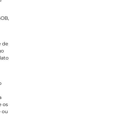
GOB,
e de
go
dato
o
a
e os
e ou