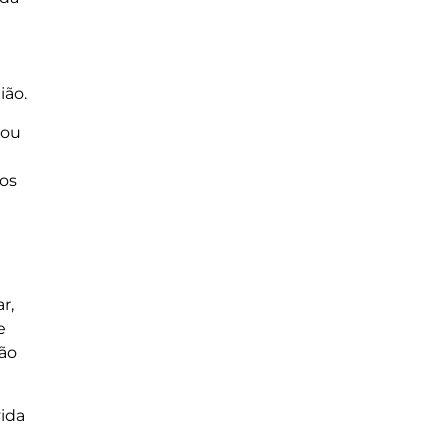
ião.
 ou
los
r,
e
ção
vida