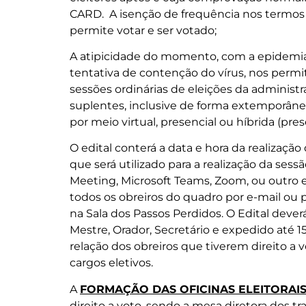
CARD. A isenção de frequência nos termos 
permite votar e ser votado;
A atipicidade do momento, com a epidemia
tentativa de contenção do vírus, nos permi
sessões ordinárias de eleições da administ
suplentes, inclusive de forma extemporâne
por meio virtual, presencial ou híbrida (prese
O edital conterá a data e hora da realização d
que será utilizado para a realização da sessã
Meeting, Microsoft Teams, Zoom, ou outro e
todos os obreiros do quadro por e-mail ou 
na Sala dos Passos Perdidos. O Edital deverá
Mestre, Orador, Secretário e expedido até 15
relação dos obreiros que tiverem direito a 
cargos eletivos.
A
FORMAÇÃO DAS OFICINAS ELEITORAI
direito a voto, sendo a mesa diretora dos 