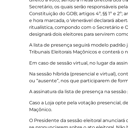
Secretário, os quais serão responsáveis pela
Constituição do GOB; artigos 4º, §§ 1º e 2º; 
e hora marcada, o Venerável declarará abert
ritualística, compondo com o Secretário e O
designará dois eleitores para servirem com
A lista de presença seguirá modelo padrão j
Tribunais Eleitorais Maçônicos e conterá o
Em caso de sessão virtual, no lugar da assin
Na sessão híbrida (presencial e virtual), c
ou “ausente”, nos que participarem de for
A assinatura da lista de presença na sessão 
Caso a Loja opte pela votação presencial, d
Maçônico.
O Presidente da sessão eleitoral anunciará 
se pronunciarem sobre o ato eleitoral. Não