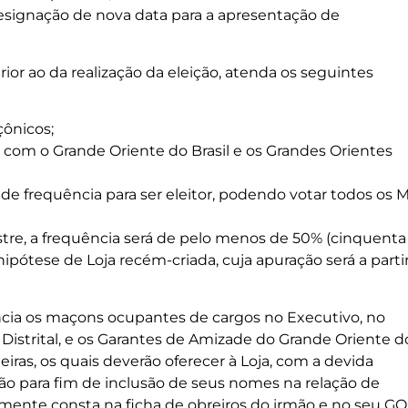
 designação de nova data para a apresentação de
or ao da realização da eleição, atenda os seguintes
ônicos;
e com o Grande Oriente do Brasil e os Grandes Orientes
de frequência para ser eleitor, podendo votar todos os
tre, a frequência será de pelo menos de 50% (cinquenta
hipótese de Loja recém-criada, cuja apuração será a parti
ncia os maçons ocupantes de cargos no Executivo, no
u Distrital, e os Garantes de Amizade do Grande Oriente d
iras, os quais deverão oferecer à Loja, com a devida
o para fim de inclusão de seus nomes na relação de
mente consta na ficha de obreiros do irmão e no seu G