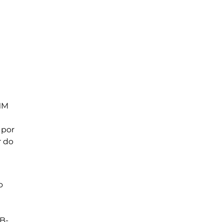
 MM
 por
r do
o
OB-