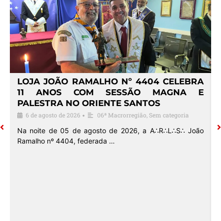
4
LOJA JOÃO RAMALHO Nº 4404 CELEBRA
O
11 ANOS COM SESSÃO MAGNA E
PALESTRA NO ORIENTE SANTOS
6 de agosto de 2026
06ª Macrorregião
,
Sem categoria
•
o
Na noite de 05 de agosto de 2026, a A∴R∴L∴S∴ João
Ramalho nº 4404, federada …