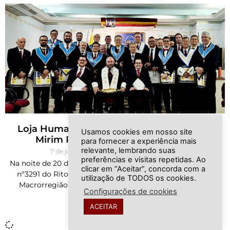
Loja Humanismo Nº3291 Oriente De Mogi
Usamos cookies em nosso site
Mirim Realiza Sessão De Iniciação
para fornecer a experiência mais
relevante, lembrando suas
7 de junho de 2024
Nenhum comentário
preferências e visitas repetidas. Ao
Na noite de 20 de maio de 2024 na A∴R∴L∴S∴ Humanismo
clicar em “Aceitar”, concorda com a
nº3291 do Rito Brasileiro, Oriente de Mogi Mirim da 10ª
utilização de TODOS os cookies.
Macrorregião realizou Sessão Magna de Iniciação dos
Configurações de cookies
candidatos e
ACEITAR
Ler »