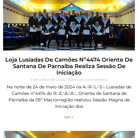
Loja Lusíadas De Camões Nº4474 Oriente De
Santana De Parnaíba Realiza Sessão De
Iniciação
7 de junho de 2024
Nenhum comentário
Na noite de 24 de maio de 2024 na A∴R∴L∴S∴ Lusíadas de
Camões nº4474 do R∴E∴A∴A∴, Oriente de Santana de
Parnaíba da 05ª Macrorregião realizou Sessão Magna de
Iniciação dos
Ler »