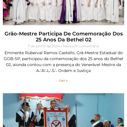
Grão-Mestre Participa De Comemoração Dos
25 Anos Da Bethel 02
7 de junho de 2024
Nenhum comentário
Eminente Ruberval Ramos Castello, Grã-Mestre Estadual do
GOB-SP, participou da comemoração dos 25 anos do Bethel
02, aionda contou com a presença do Venerável Mestre da
A∴R∴L∴S∴ Ordem e Justiça
Ler »