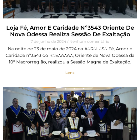
Loja Fé, Amor E Caridade Nº3543 Oriente De
Nova Odessa Realiza Sessão De Exaltação
7 de junho de 2024
Nenhum comentário
Na noite de 23 de maio de 2024 na A∴R∴L∴S∴ Fé, Amor e
Caridade nº3543 do R∴E∴A∴A∴, Oriente de Nova Odessa da
10ª Macrorregião, realizou a Sessão Magna de Exaltação,
Ler »