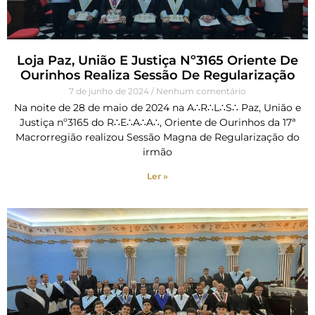
Loja Paz, União E Justiça Nº3165 Oriente De
Ourinhos Realiza Sessão De Regularização
7 de junho de 2024
Nenhum comentário
Na noite de 28 de maio de 2024 na A∴R∴L∴S∴ Paz, União e
Justiça nº3165 do R∴E∴A∴A∴, Oriente de Ourinhos da 17ª
Macrorregião realizou Sessão Magna de Regularização do
irmão
Ler »