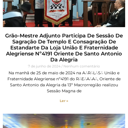
Grão-Mestre Adjunto Participa De Sessão De
Sagração De Templo E Consagração De
Estandarte Da Loja União E Fraternidade
Alegriense Nº4191 Oriente De Santo Antonio
Da Alegria
7 de junho de 2024
Nenhum comentário
Na manhã de 25 de maio de 2024 na A∴R∴L∴S∴ União e
Fraternidade Alegriense nº4191 do R∴E∴A∴A∴, Oriente de
Santo Antonio da Alegria da 13ª Macrorregião realizou
Sessão Magna de
Ler »