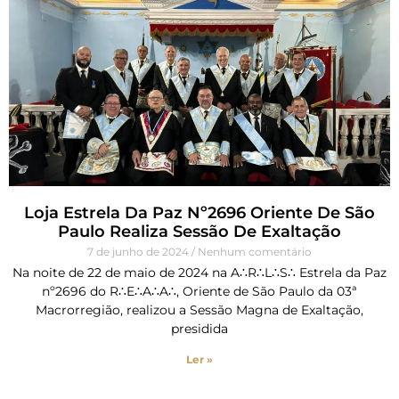
Loja Estrela Da Paz Nº2696 Oriente De São
Paulo Realiza Sessão De Exaltação
7 de junho de 2024
Nenhum comentário
Na noite de 22 de maio de 2024 na A∴R∴L∴S∴ Estrela da Paz
nº2696 do R∴E∴A∴A∴, Oriente de São Paulo da 03ª
Macrorregião, realizou a Sessão Magna de Exaltação,
presidida
Ler »