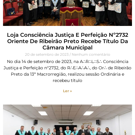
Loja Consciência Justiça E Perfeição Nº2732
Oriente De Ribeirão Preto Recebe Título Da
Câmara Municipal
20 de setembro de 2023
Nenhum comentário
No dia 14 de setembro de 2023, na A∴R∴L∴S∴ Consciência
Justiça e Perfeição n°2732, do R∴E∴A∴A∴, do Or∴ de Ribeirão
Preto da 13ª Macrorregião, realizou sessão Ordinária e
recebeu título
Ler »