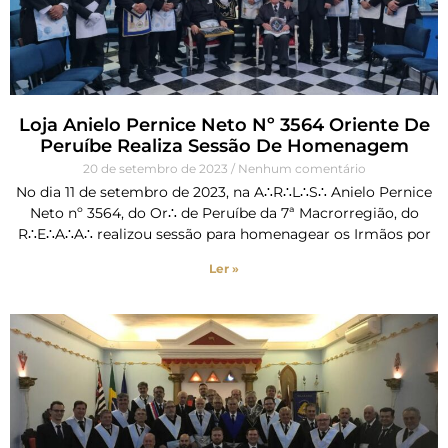
Loja Anielo Pernice Neto Nº 3564 Oriente De
Peruíbe Realiza Sessão De Homenagem
20 de setembro de 2023
Nenhum comentário
No dia 11 de setembro de 2023, na A∴R∴L∴S∴ Anielo Pernice
Neto nº 3564, do Or∴ de Peruíbe da 7ª Macrorregião, do
R∴E∴A∴A∴ realizou sessão para homenagear os Irmãos por
Ler »