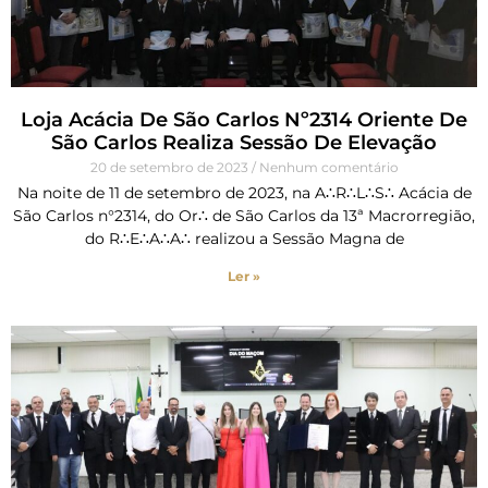
Loja Acácia De São Carlos Nº2314 Oriente De
São Carlos Realiza Sessão De Elevação
20 de setembro de 2023
Nenhum comentário
Na noite de 11 de setembro de 2023, na A∴R∴L∴S∴ Acácia de
São Carlos n°2314, do Or∴ de São Carlos da 13ª Macrorregião,
do R∴E∴A∴A∴ realizou a Sessão Magna de
Ler »